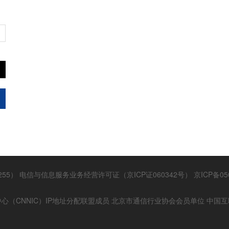
255）
电信与信息服务业务经营许可证（京ICP证060342号）
京ICP备05
心（CNNIC）IP地址分配联盟成员
北京市通信行业协会会员单位
中国互